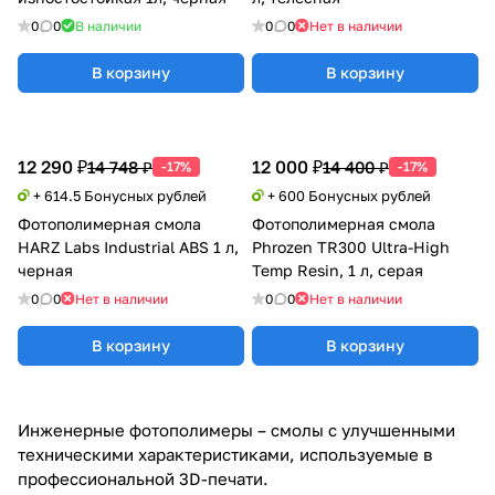
0
0
В наличии
0
0
Нет в наличии
В корзину
В корзину
12 290 ₽
12 000 ₽
14 748 ₽
14 400 ₽
-17%
-17%
+ 614.5 Бонусных рублей
+ 600 Бонусных рублей
Фотополимерная смола
Фотополимерная смола
HARZ Labs Industrial ABS 1 л,
Phrozen TR300 Ultra-High
черная
Temp Resin, 1 л, серая
0
0
Нет в наличии
0
0
Нет в наличии
В корзину
В корзину
Инженерные фотополимеры – смолы с улучшенными
техническими характеристиками, используемые в
профессиональной 3D-печати.