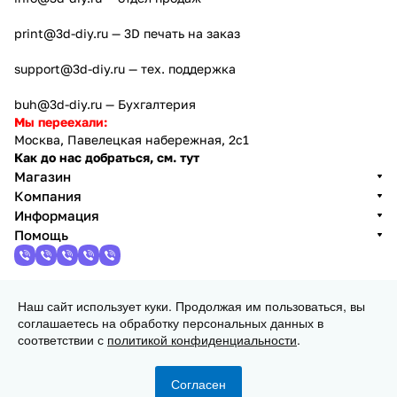
print@3d-diy.ru
— 3D печать на заказ
support@3d-diy.ru
— тех. поддержка
buh@3d-diy.ru
— Бухгалтерия
Мы переехали:
Москва, Павелецкая набережная, 2с1
Как до нас добраться, см. тут
Магазин
Компания
Информация
Помощь
Наш сайт использует куки. Продолжая им пользоваться, вы
2013 - 2026 © 3DiY (Тридиай) - интернет-магазин
соглашаетесь на обработку персональных данных в
комплектующих для 3D принтеров, ЧПУ станков и
соответствии с
политикой конфиденциальности
.
робототехники
Конфиденциальность
Оферта
Согласен