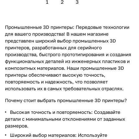
1
2
3
Промышленные 3D принтеры: Передовые технологии
для вашего производства! В нашем магазине
представлен широкий выбор промышленных 3D
принтеров, разработанных для серийного
производства, быстрого прототипирования и создания
функциональных деталей из инженерных пластиков и
композитных материалов. Наши промышленные 3D
принтеры обеспечивают высокую точность,
повторяемость и надежность, что позволяет
использовать их в самых требовательных отраслях.
Почему стоит выбрать промышленные 3D принтеры?
Высокая точность и повторяемость: Создавайте
детали с минимальными отклонениями от заданных
размеров.
Широкий выбор материалов: Используйте